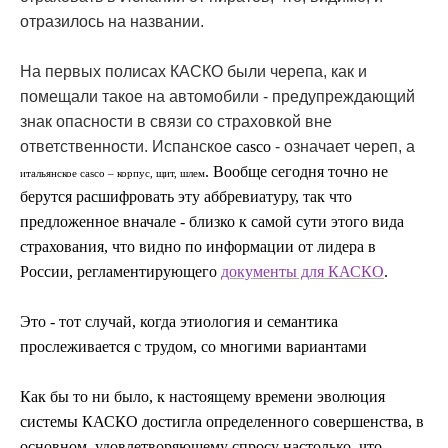
отразилось на названии.
На первых полисах КАСКО были черепа, как и
помещали такое на автомобили - предупреждающий
знак опасности в связи со страховкой вне
ответственности. Испанское
casco
- означает череп, а
. Вообще сегодня точно не
итальянское casco – корпус, щит, шлем
берутся расшифровать эту аббревиатуру, так что
предложенное вначале - близко к самой сути этого вида
страхования, что видно по информации от лидера в
России, регламентирующего
документы для КАСКО
.
Это - тот случай, когда этиология и семантика
прослеживается с трудом, со многими вариантами
Как бы то ни было, к настоящему времени эволюция
системы КАСКО достигла определенного совершенства, в
основном, удовлетворяющему спросу настолько, что