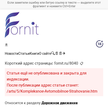
Если заметили ошибку или битую ссылку в тексте — выделите этот
фрагмент и нажмите Ctrl+Enter
🚪
🔍
📄
📄
✈
Новости
Статьи
Книги
О сайте
Короткий адрес страницы:
fornit.ru/8040
📋
Статья ещё не опубликована и закрыта для
индексации.
После публикации адрес статьи станет:
/arts/5/Kompleksnoe-Avtomobilnoe-Strahovanie.htm
Относится к разделу
Дорожное движение