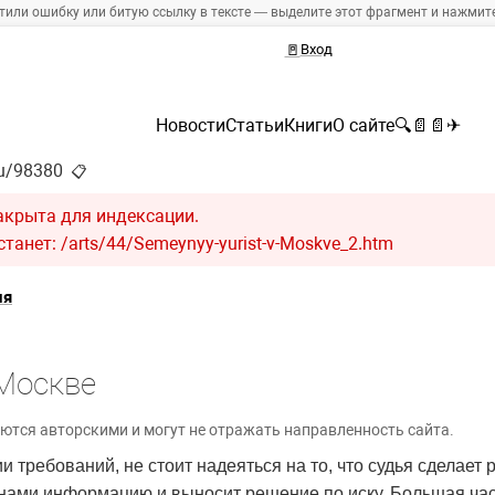
тили ошибку или битую ссылку в тексте — выделите этот фрагмент и нажмите 
🚪
Вход
Новости
Статьи
Книги
О сайте
🔍
📄
📄
✈
ru/98380
📋
акрыта для индексации.
танет: /arts/44/Semeynyy-yurist-v-Moskve_2.htm
ия
Москве
ются авторскими и могут не отражать направленность сайта.
требований, не стоит надеяться на то, что судья сделает р
нами информацию и выносит решение по иску. Большая час