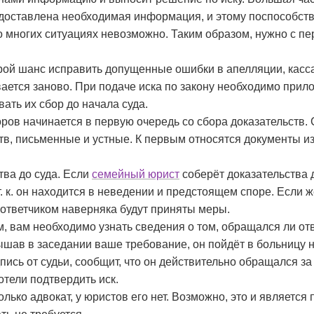
предоставлена необходимая информация, и этому поспособст
 многих ситуациях невозможно. Таким образом, нужно с пе
торой шанс исправить допущенные ошибки в апелляции, касс
ается заново. При подаче иска по закону необходимо прило
вать их сбор до начала суда.
ров начинается в первую очередь со сбора доказательств
тв, письменные и устные. К первым относятся документы из
тва до суда. Если
семейный юрист
соберёт доказательства д
 т. к. он находится в неведении и предстоящем споре. Если 
 ответчиком наверняка будут приняты меры.
 вам необходимо узнать сведения о том, обращался ли от
ышав в заседании ваше требование, он пойдёт в больницу н
дпись от судьи, сообщит, что он действительно обращался 
отели подтвердить иск.
лько адвокат, у юристов его нет. Возможно, это и является 