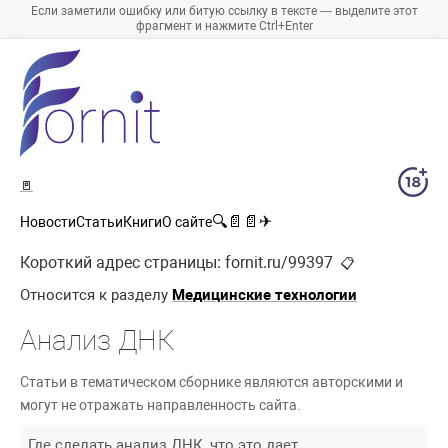
Если заметили ошибку или битую ссылку в тексте — выделите этот
фрагмент и нажмите Ctrl+Enter
🚪
🔍
📄
📄
✈
Новости
Статьи
Книги
О сайте
Короткий адрес страницы:
fornit.ru/99397
📋
Относится к разделу
Медицинские технологии
Анализ ДНК
Статьи в тематическом сборнике являются авторскими и
могут не отражать направленность сайта.
Где сделать анализ ДНК, что это дает.