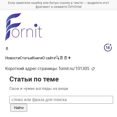
Если заметили ошибку или битую ссылку в тексте — выделите этот
фрагмент и нажмите Ctrl+Enter
🚪
🔍
📄
📄
✈
Новости
Статьи
Книги
О сайте
Короткий адрес страницы:
fornit.ru/101305
📋
Статьи по теме
Свои и чужие взгляды на вещи
Найти