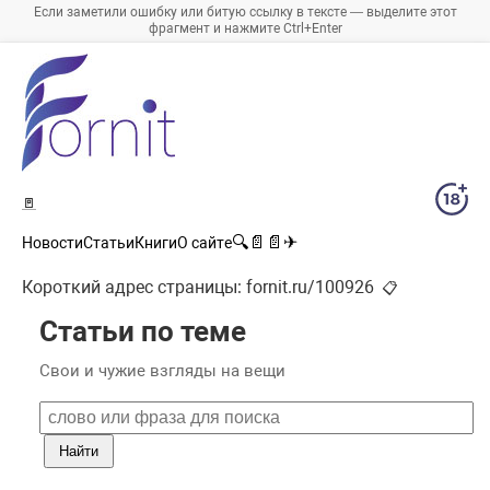
Если заметили ошибку или битую ссылку в тексте — выделите этот
фрагмент и нажмите Ctrl+Enter
🚪
🔍
📄
📄
✈
Новости
Статьи
Книги
О сайте
Короткий адрес страницы:
fornit.ru/100926
📋
Статьи по теме
Свои и чужие взгляды на вещи
Найти