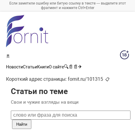
Если заметили ошибку или битую ссылку в тексте — выделите этот
фрагмент и нажмите Ctrl+Enter
🚪
🔍
📄
📄
✈
Новости
Статьи
Книги
О сайте
Короткий адрес страницы:
fornit.ru/101315
📋
Статьи по теме
Свои и чужие взгляды на вещи
Найти