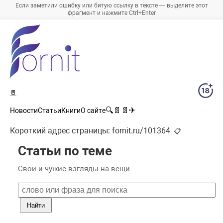
Если заметили ошибку или битую ссылку в тексте — выделите этот
фрагмент и нажмите Ctrl+Enter
🚪
🔍
📄
📄
✈
Новости
Статьи
Книги
О сайте
Короткий адрес страницы:
fornit.ru/101364
📋
Статьи по теме
Свои и чужие взгляды на вещи
Найти