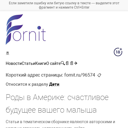
Если заметили ошибку или битую ссылку в тексте — выделите этот
фрагмент и нажмите Ctrl+Enter
🚪
🔍
📄
📄
✈
Новости
Статьи
Книги
О сайте
Короткий адрес страницы:
fornit.ru/96574
📋
Относится к разделу
Дети
Роды в Америке: счастливое
будущее вашего малыша
Статьи в тематическом сборнике являются авторскими и