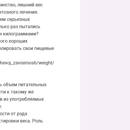
шинство, лишний вес
тозного лечения.
ием серьезных
лько раз пытались
ми килограммами?
ного хороших
ролировать свои пищевые
hevoj_zavisimosti/weight/
сь объем питательных
сти к такому же
тв из употребляемых
.
ости от рода
ктировки веса. Роль