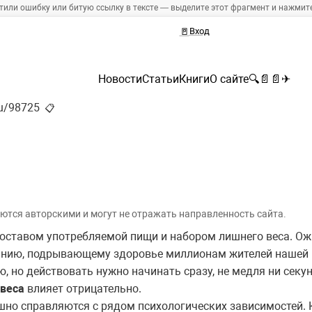
тили ошибку или битую ссылку в тексте — выделите этот фрагмент и нажмите 
🚪
Вход
Новости
Статьи
Книги
О сайте
🔍
📄
📄
✈
ru/98725
📋
ются авторскими и могут не отражать направленность сайта.
составом употребляемой пищи и набором лишнего веса. Ожи
ванию, подрывающему здоровье миллионам жителей нашей
, но действовать нужно начинать сразу, не медля ни сек
веса
влияет отрицательно.
шно справляются с рядом психологических зависимостей. 