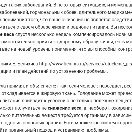
ряду таких заболеваний. В некоторых ситуациях, и их мень
заболеваний, гормональных сбоев, длительного медикамен
 понимания того, что ваше ожирение не является следств
маться о своем образе жизни и рационе питания. Вы неско
е веса
спустя несколько недель компенсировалось новы
 самостоятельно прийти к здоровому образу жизни, есть м
и вас на новый уровень понимания, что вы способны конт
и Е. Бенихиса http://www.benihis.ru/services/otdelenie_pis
ации и план действий по устранению проблемы.
ла прямая, и объясняется так: если человек переедает, ве
 и откладывается в жировую ткань. Голодание может приве
а питания приводит к усвоению не только полезных вещес
е может получиться не
снижение веса
, а, наоборот, ожирение
лько питательных веществ требуется организму в зависим
Это одно из основных правил. Есть множество систем корре
айти правильный подход к устранению проблемы.