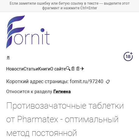
Если заметили ошибку или битую ссылку в тексте — выделите этот
фрагмент и нажмите Ctrl+Enter
🚪
🔍
📄
📄
✈
Новости
Статьи
Книги
О сайте
Короткий адрес страницы:
fornit.ru/97240
📋
Относится к разделу
Гигиена
Противозачаточные таблетки
от Pharmatex - оптимальный
метод постоянной