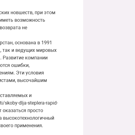
ких новшеств, при этом
 иметь возможность
возврата не
стан, основана в 1991
и, так и ведущих мировых
я. Развитие компании
ются ошибки,
ениям. Эти условия
листами, высочайшим
оставляемых и
skoby-dlja-steplera-rapid-
т оказаться просто
, а высокотехнологичный
воего применения.