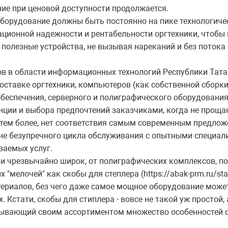
ие при ценовой доступности продолжается.
борудование должны быть постоянно на пике технологичес
ационной надежности и рентабельности оргтехники, чтобы
полезные устройства, не вызывая нареканий и без потока 
в в области информационных технологий Республики Татар
поставке оргтехники, компьютеров (как собственной сборк
обеспечения, серверного и полиграфического оборудовани
енции и выбора предпочтений заказчиками, когда не проща
 тем более, нет соответствия самым современным предлож
не безупречного цикла обслуживания с опытными специа
ваемых услуг.
ии чрезвычайно широк, от полиграфических комплексов, п
мелочей" как скобы для степлера (https://abak-prm.ru/stati/
материалов, без чего даже самое мощное оборудование може
. Кстати, скобы для стиплера - вовсе не такой уж простой
тывающий своим ассортиментом множество особенностей с