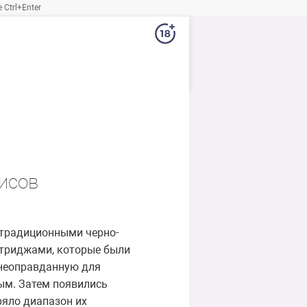
Ctrl+Enter
исов
 традиционными черно-
ртриджами, которые были
 неоправданную для
ым. Затем появились
ряло диапазон их