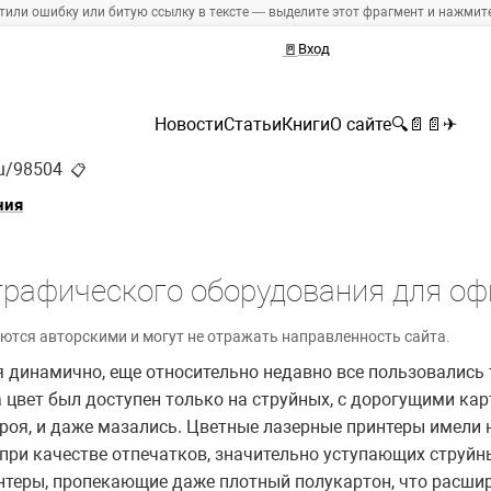
тили ошибку или битую ссылку в тексте — выделите этот фрагмент и нажмите 
🚪
Вход
Новости
Статьи
Книги
О сайте
🔍
📄
📄
✈
ru/98504
📋
ния
графического оборудования для оф
ются авторскими и могут не отражать направленность сайта.
 динамично, еще относительно недавно все пользовались
 цвет был доступен только на струйных, с дорогущими ка
троя, и даже мазались. Цветные лазерные принтеры имели
при качестве отпечатков, значительно уступающих струйн
нтеры, пропекающие даже плотный полукартон, что расши