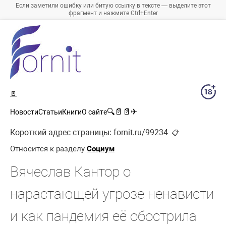
Если заметили ошибку или битую ссылку в тексте — выделите этот
фрагмент и нажмите Ctrl+Enter
🚪
🔍
📄
📄
✈
Новости
Статьи
Книги
О сайте
Короткий адрес страницы:
fornit.ru/99234
📋
Относится к разделу
Социум
Вячеслав Кантор о
нарастающей угрозе ненависти
и как пандемия её обострила