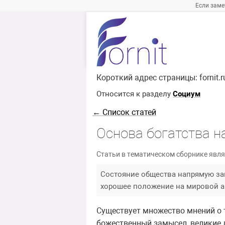
Если заме
Короткий адрес страницы:
fornit.
Относится к разделу
Социум
← Список статей
Основа богатства н
Статьи в тематическом сборнике явля
Состояние общества напрямую зав
хорошее положение на мировой ар
Существует множество мнений о т
божественный замысел, великие л