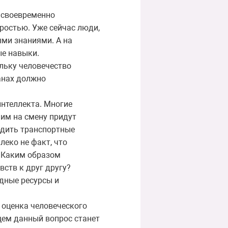
о своевременно
ростью. Уже сейчас люди,
ыми знаниями. А на
ые навыки.
льку человечество
анах должно
интеллекта. Многие
 им на смену придут
одить транспортные
леко не факт, что
. Каким образом
ств к друг другу?
дные ресурсы и
 оценка человеческого
щем данный вопрос станет