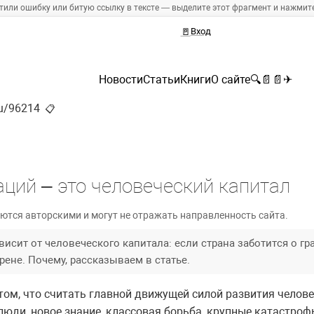
тили ошибку или битую ссылку в тексте — выделите этот фрагмент и нажмите 
🚪
Вход
Новости
Статьи
Книги
О сайте
🔍
📄
📄
✈
ru/96214
📋
аций – это человеческий капитал
ются авторскими и могут не отражать направленность сайта.
исит от человеческого капитала: если страна заботится о гр
ене. Почему, рассказываем в статье.
ом, что считать главной движущей силой развития челове
юди, новое знание, классовая борьба, крупные катастрофы 