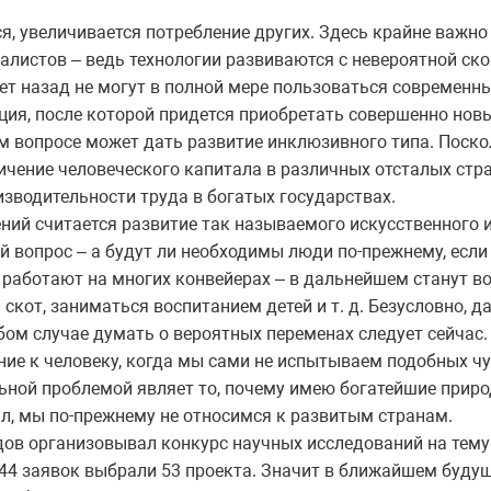
я, увеличивается потребление других. Здесь крайне важн
листов – ведь технологии развиваются с невероятной ско
ет назад не могут в полной мере пользоваться современн
ия, после которой придется приобретать совершенно нов
м вопросе может дать развитие инклюзивного типа. Поско
личение человеческого капитала в различных отсталых стр
зводительности труда в богатых государствах.
ний считается развитие так называемого искусственного 
 вопрос – а будут ли необходимы люди по-прежнему, если
 работают на многих конвейерах – в дальнейшем станут в
скот, заниматься воспитанием детей и т. д. Безусловно, да
бом случае думать о вероятных переменах следует сейчас
ие к человеку, когда мы сами не испытываем подобных чув
ьной проблемой являет то, почему имею богатейшие приро
л, мы по-прежнему не относимся к развитым странам.
дов организовывал конкурс научных исследований на тему
544 заявок выбрали 53 проекта. Значит в ближайшем буду