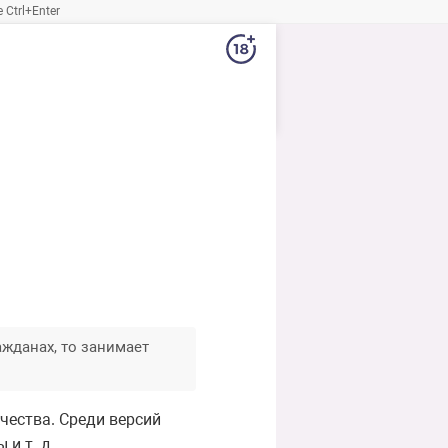
Ctrl+Enter
ажданах, то занимает
чества. Среди версий
и т. д.