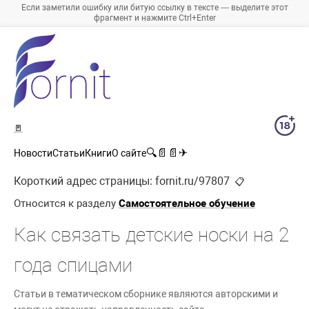
Если заметили ошибку или битую ссылку в тексте — выделите этот
фрагмент и нажмите Ctrl+Enter
🚪
🔍
📄
📄
✈
Новости
Статьи
Книги
О сайте
Короткий адрес страницы:
fornit.ru/97807
📋
Относится к разделу
Самостоятельное обучение
Как связать детские носки на 2
года спицами
Статьи в тематическом сборнике являются авторскими и