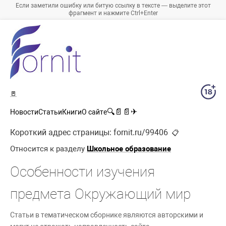
Если заметили ошибку или битую ссылку в тексте — выделите этот
фрагмент и нажмите Ctrl+Enter
🚪
🔍
📄
📄
✈
Новости
Статьи
Книги
О сайте
Короткий адрес страницы:
fornit.ru/99406
📋
Относится к разделу
Школьное образование
Особенности изучения
предмета Окружающий мир
Статьи в тематическом сборнике являются авторскими и