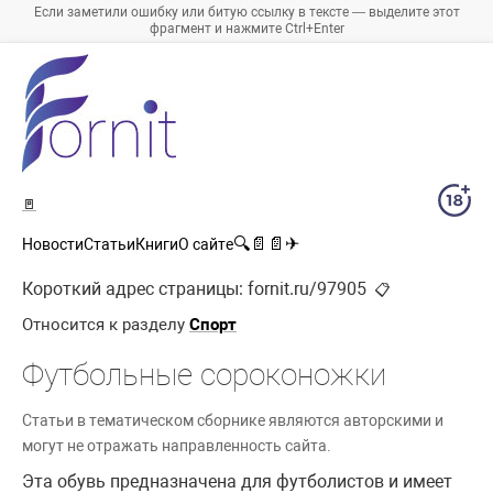
Если заметили ошибку или битую ссылку в тексте — выделите этот
фрагмент и нажмите Ctrl+Enter
🚪
🔍
📄
📄
✈
Новости
Статьи
Книги
О сайте
Короткий адрес страницы:
fornit.ru/97905
📋
Относится к разделу
Спорт
Футбольные сороконожки
Статьи в тематическом сборнике являются авторскими и
могут не отражать направленность сайта.
Эта обувь предназначена для футболистов и имеет