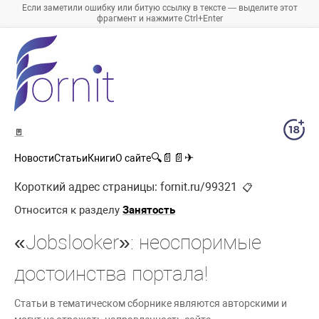
Если заметили ошибку или битую ссылку в тексте — выделите этот
фрагмент и нажмите Ctrl+Enter
🚪
🔍
📄
📄
✈
Новости
Статьи
Книги
О сайте
Короткий адрес страницы:
fornit.ru/99321
📋
Относится к разделу
Занятость
«Jobslooker»: неоспоримые
достоинства портала!
Статьи в тематическом сборнике являются авторскими и