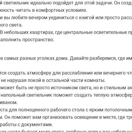
 светильник идеально подойдет для этой задачи. Он созд
жность читать в комфортных условиях.
и вы любите вечером уединиться с книгой или просто рас
ого света.
В небольших квартирах, где центральные осветительные п
заполнить пространство.
в самых разных уголках дома. Давайте разберемся, где им
тся создать атмосферу для расслабления или вечернего чт
 не нарушая покой в остальной части комнаты.
 может быть не просто источником света, но и стильным а
, напольный светильник поможет создать теплую атмосферу
диваном.
места для полноценного рабочего стола с ярким потолочны
. Он поможет вам организовать освещение в месте, где т
 работы с документами.
нах часто бывает мало света, особенно если у вас небольш