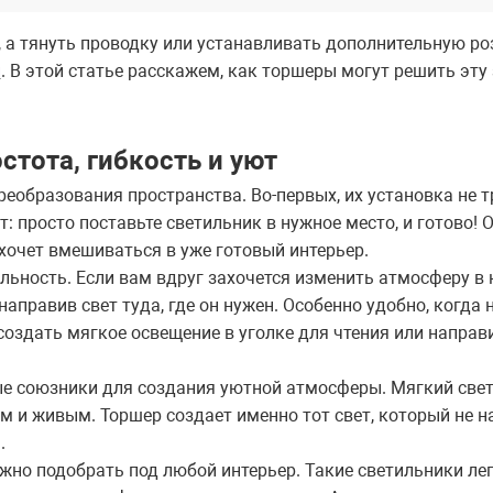
а, а тянуть проводку или устанавливать дополнительную ро
и
. В этой статье расскажем, как торшеры могут решить эту 
тота, гибкость и уют
образования пространства. Во-первых, их установка не т
т: просто поставьте светильник в нужное место, и готово!
е хочет вмешиваться в уже готовый интерьер.
ьность. Если вам вдруг захочется изменить атмосферу в 
направив свет туда, где он нужен. Особенно удобно, когда
оздать мягкое освещение в уголке для чтения или направит
е союзники для создания уютной атмосферы. Мягкий свет
м и живым. Торшер создает именно тот свет, который не на
.
ожно подобрать под любой интерьер. Такие светильники ле