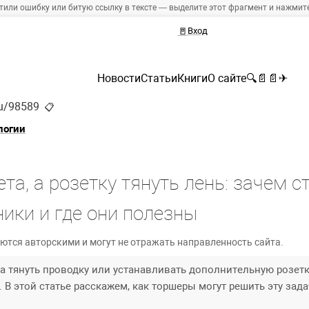
тили ошибку или битую ссылку в тексте — выделите этот фрагмент и нажмите 
🚪
Вход
Новости
Статьи
Книги
О сайте
🔍
📄
📄
✈
ru/98589
📋
логии
ета, а розетку тянуть лень: зачем с
ики и где они полезны
ются авторскими и могут не отражать направленность сайта.
, а тянуть проводку или устанавливать дополнительную розет
В этой статье расскажем, как торшеры могут решить эту задач