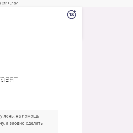
Ctrl+Enter
тавят
ку лень, на помощь
у, а заодно сделать