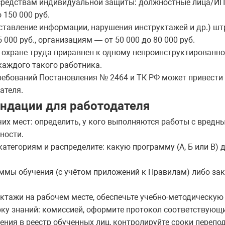
средствам индивидуальной защиты: должностные лица/ИП 
 150 000 руб.
ставление информации, нарушения инструктажей и др.) шт
000 руб., организациям — от 50 000 до 80 000 руб.
о охране труда приравнен к одному непроинструктированно
 каждого такого работника.
ребований Постановления № 2464 и ТК РФ может привести
ателя.
ндации для работодателя
их мест: определить, у кого выполняются работы с вред
ности.
атегориям и распределите: какую программу (А, Б или В)
аммы обучения (с учётом приложений к Правилам) либо за
ктажи на рабочем месте, обеспечьте учебно-методическую 
рку знаний: комиссией, оформите протокол соответствующ
ения в реестр обученных лиц, контролируйте сроки перепо