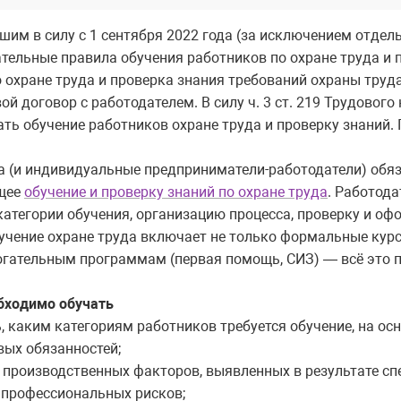
им в силу с 1 сентября 2022 года (за исключением отдел
ательные правила обучения работников по охране труда и 
по охране труда и проверка знания требований охраны тру
й договор с работодателем. В силу ч. 3 ст. 219 Трудовог
ать обучение работников охране труда и проверку знаний.
 (и индивидуальные предприниматели-работодатели) обяз
ющее
обучение и проверку знаний по охране труда
. Работода
категории обучения, организацию процесса, проверку и о
учение охране труда включает не только формальные курс
огательным программам (первая помощь, СИЗ) — всё это 
бходимо обучать
 каким категориям работников требуется обучение, на ос
вых обязанностей;
х производственных факторов, выявленных в результате с
и профессиональных рисков;