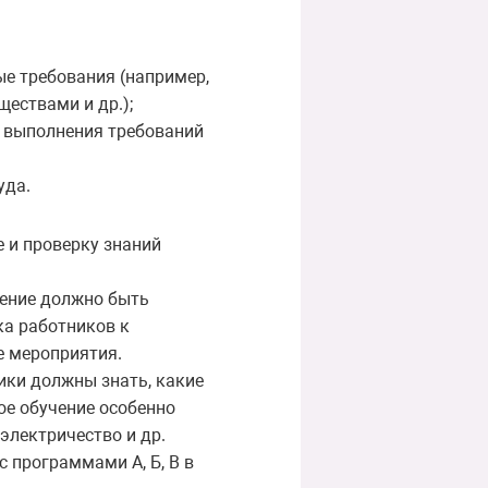
е требования (например,
ествами и др.);
ь выполнения требований
уда.
е и проверку знаний
чение должно быть
ка работников к
е мероприятия.
ники должны знать, какие
ое обучение особенно
электричество и др.
 программами А, Б, В в