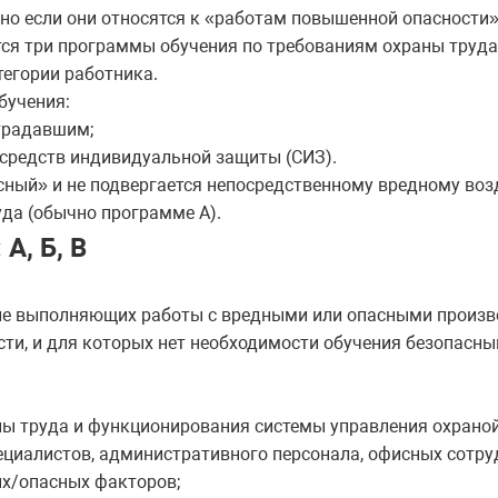
но если они относятся к «работам повышенной опасности»
тся три программы обучения по требованиям охраны труда (
тегории работника.
бучения:
традавшим;
средств индивидуальной защиты (СИЗ).
сный» и не подвергается непосредственному вредному возд
уда (обычно программе А).
А, Б, В
 не выполняющих работы с вредными или опасными произ
ти, и для которых нет необходимости обучения безопасн
ы труда и функционирования системы управления охраной
ециалистов, административного персонала, офисных сотруд
ых/опасных факторов;