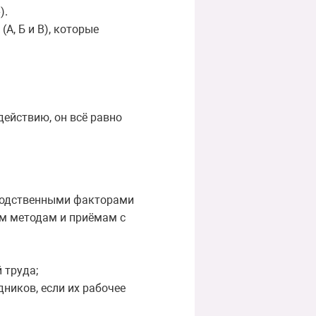
).
А, Б и В), которые
ействию, он всё равно
водственными факторами
ым методам и приёмам с
 труда;
ников, если их рабочее