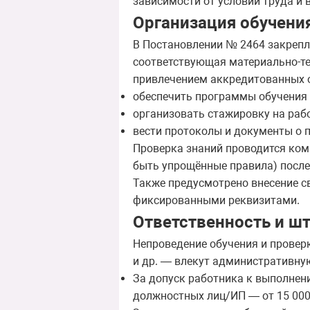
зависимости от условий труда и 
Организация обучени
В Постановлении № 2464 закрепл
соответствующая материально-тех
привлечением аккредитованных о
обеспечить программы обучения 
организовать стажировку на раб
вести протоколы и документы о 
Проверка знаний проводится коми
быть упрощённые правила) после
Также предусмотрено внесение с
фиксированными реквизитами.
Ответственность и ш
Непроведение обучения и проверк
и др. — влекут административну
За допуск работника к выполнени
должностных лиц/ИП — от 15 000 д