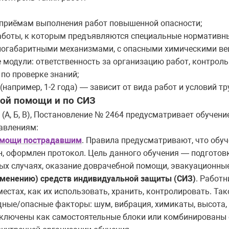
 приёмам выполнения работ повышенной опасности;
боты, к которым предъявляются специальные нормативны
ногабаритными механизмами, с опасными химическими вещ
модули: ответственность за организацию работ, контрол
 по проверке знаний;
например, 1-2 года) — зависит от вида работ и условий тр
вой помощи и по СИЗ
А, Б, В), Постановление № 2464 предусматривает обучени
авлениям:
помощи пострадавшим
. Правила предусматривают, что обу
н, оформлен протокол. Цель данного обучения — подготов
ных случаях, оказание доврачебной помощи, эвакуационны
именению) средств индивидуальной защиты (СИЗ)
. Работ
естах, как их использовать, хранить, контролировать. Так
дные/опасные факторы: шум, вибрация, химикаты, высота, 
ключены как самостоятельные блоки или комбинированы с