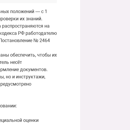
ьных положений — с 1
проверки их знаний.
да распространяются на
о кодекса РФ работодателю
 Постановление № 2464
аны обеспечить, чтобы их
тель несёт
формление документов.
ы, но и инструктажи,
предусмотрено
новании:
пециальной оценки