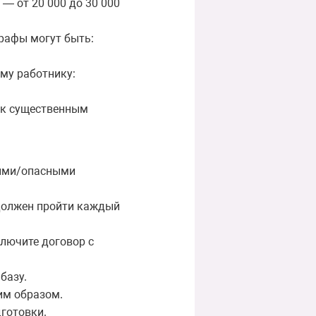
— от 20 000 до 30 000
рафы могут быть:
му работнику:
 к существенным
ными/опасными
 должен пройти каждый
ключите договор с
базу.
им образом.
дготовки.