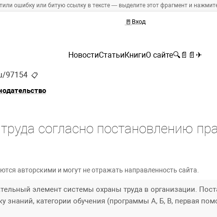
тили ошибку или битую ссылку в тексте — выделите этот фрагмент и нажмите 
🚪
Вход
Новости
Статьи
Книги
О сайте
🔍
📄
📄
✈
ru/97154
📋
нодательство
 труда согласно постановлению пр
ются авторскими и могут не отражать направленность сайта.
ательный элемент системы охраны труда в организации. Пос
ку знаний, категории обучения (программы A, Б, В, первая пом