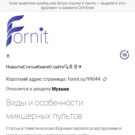
Если заметили ошибку или битую ссылку в тексте — выделите этот
фрагмент и нажмите Ctrl+Enter
🚪
🔍
📄
📄
✈
Новости
Статьи
Книги
О сайте
Короткий адрес страницы:
fornit.ru/99044
📋
Относится к разделу
Музыка
Виды и особенности
микшерных пультов
Статьи в тематическом сборнике являются авторскими и