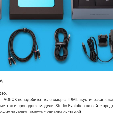
й;
део.
 EVOBOX понадобится телевизор с HDMI, акустическая сис
, так и проводные модели. Studio Evolution на сайте пре
ожно заказать вместе с караоке-системой.