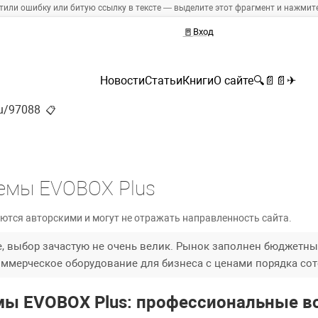
тили ошибку или битую ссылку в тексте — выделите этот фрагмент и нажмите 
🚪
Вход
Новости
Статьи
Книги
О сайте
🔍
📄
📄
✈
ru/97088
📋
темы EVOBOX Plus
ются авторскими и могут не отражать направленность сайта.
ке, выбор зачастую не очень велик. Рынок заполнен бюджетны
оммерческое оборудование для бизнеса с ценами порядка сот
мы EVOBOX Plus: профессиональные 