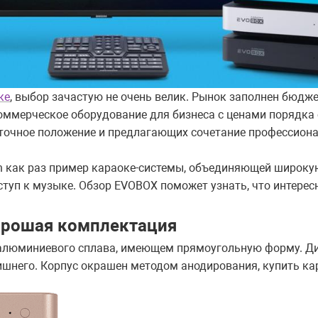
ке
, выбор зачастую не очень велик. Рынок заполнен бюдж
оммерческое оборудование для бизнеса с ценами порядка 
очное положение и предлагающих сочетание профессиона
on как раз пример караоке-системы, объединяющей широку
туп к музыке. Обзор EVOBOX поможет узнать, что интересно
орошая комплектация
 алюминиевого сплава, имеющем прямоугольную форму. Д
лишнего. Корпус окрашен методом анодирования, купить к