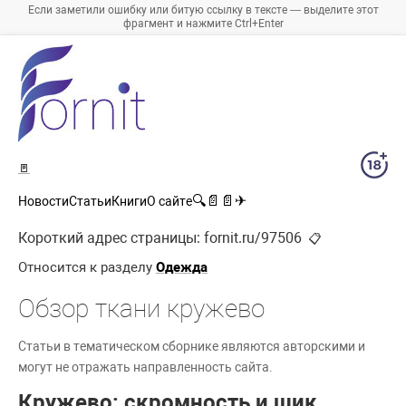
Если заметили ошибку или битую ссылку в тексте — выделите этот
фрагмент и нажмите Ctrl+Enter
🚪
🔍
📄
📄
✈
Новости
Статьи
Книги
О сайте
Короткий адрес страницы:
fornit.ru/97506
📋
Относится к разделу
Одежда
Обзор ткани кружево
Статьи в тематическом сборнике являются авторскими и
могут не отражать направленность сайта.
Кружево: скромность и шик