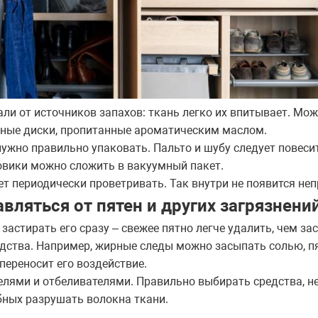
ли от источников запахов: ткань легко их впитывает. Мо
тные диски, пропитанные ароматическим маслом.
ужно правильно упаковать. Пальто и шубу следует повесит
ховики можно сложить в вакуумный пакет.
ет периодически проветривать. Так внутри не появится не
авляться от пятен и других загрязнени
застирать его сразу – свежее пятно легче удалить, чем за
дства. Например, жирные следы можно засыпать солью, пя
переносит его воздействие.
лями и отбеливателями. Правильно выбирать средства, н
бных разрушать волокна ткани.