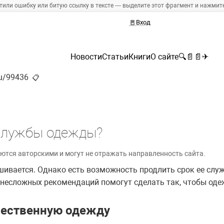
тили ошибку или битую ссылку в тексте — выделите этот фрагмент и нажмите 
🚪
Вход
Новости
Статьи
Книги
О сайте
🔍
📄
📄
✈
ru/99436
📋
 службы одежды?
ются авторскими и могут не отражать направленность сайта.
ивается. Однако есть возможность продлить срок ее слу
 несложных рекомендаций помогут сделать так, чтобы од
ачественную одежду