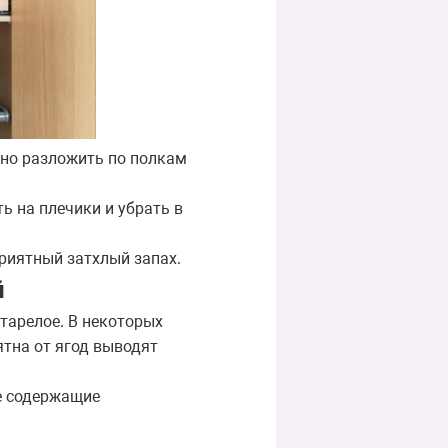
жно разложить по полкам
ь на плечики и убрать в
приятный затхлый запах.
й
старелое. В некоторых
тна от ягод выводят
е содержащие