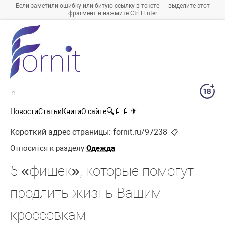
Если заметили ошибку или битую ссылку в тексте — выделите этот
фрагмент и нажмите Ctrl+Enter
🚪
🔍
📄
📄
✈
Новости
Статьи
Книги
О сайте
Короткий адрес страницы:
fornit.ru/97238
📋
Относится к разделу
Одежда
5 «фишек», которые помогут
продлить жизнь Вашим
кроссовкам