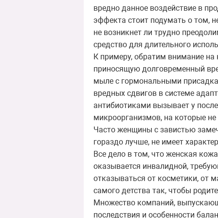
вредно данное воздействие в про
эффекта стоит подумать о том, н
не возникнет ли трудно преодоли
средство для длительного испол
К примеру, обратим внимание на 
приносящую долговременный вред
мыле с гормональными присадкам
вредных сдвигов в системе адапт
антибиотиками вызывает у после
микроорганизмов, на которые не
Часто женщины с завистью замеч
гораздо лучше, не имеет характ
Все дело в том, что женская кожа
оказывается инвалидной, требую
отказываться от косметики, от м
самого детства так, чтобы родит
Множество компаний, выпускающ
последствия и особенности балан