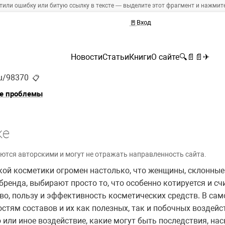
тили ошибку или битую ссылку в тексте — выделите этот фрагмент и нажмите 
🚪
Вход
Новости
Статьи
Книги
О сайте
🔍
📄
📄
✈
ru/98370
📋
е проблемы
ке
ются авторскими и могут не отражать направленность сайта.
кой косметики огромен настолько, что женщины, склонные
бренда, выбирают просто то, что особенно котируется и сч
во, пользу и эффективность косметических средств. В сам
стям составов и их как полезных, так и побочных воздейст
 или иное воздействие, какие могут быть последствия, на