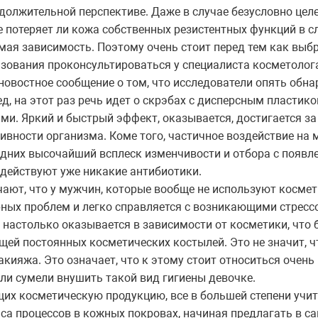
должительной перспективе. Даже в случае безусловно цел
е потеряет ли кожа собственных резистентных функций в сл
мая зависимость. Поэтому очень стоит перед тем как выб
ьзования проконсультироваться у специалиста косметолог
новостное сообщение о том, что исследователи опять обна
, на этот раз речь идет о скрэбах с дисперсным пластик
и. Яркий и быстрый эффект, оказывается, достигается з
ивности организма. Коме того, частичное воздействие на
дних высочайший всплеск изменчивости и отбора с появл
 действуют уже никакие антибиотики.
ают, что у мужчин, которые вообще не используют космет
ерных проблем и легко справляется с возникающими стрес
 настолько оказывается в зависимости от косметики, что б
щей постоянных косметических костылей. Это не значит, 
акияжа. Это означает, что к этому стоит относиться очень
ели сумели внушить такой вид гигиены девочке.
их косметическую продукцию, все в большей степени уч
са процессов в кожных покровах, начиная предлагать в с