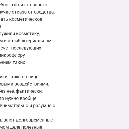
ебного и питательного
учае отказа от средства,
рать косметическое
а.
ружили косметику,
ом и антибактериальном
а счет последующих
 микрофлору
ением таких
ики, кожа на лице
совыми воздействиями.
ез нее, фактически,
что нужно вообще
 внимательно и разумно с
итывают долговременные
амом деле полезные