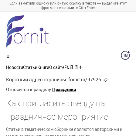
Если заметили ошибку или битую ссылку в тексте — выделите этот
фрагмент и нажмите Ctrl+Enter
🚪
🔍
📄
📄
✈
Новости
Статьи
Книги
О сайте
Короткий адрес страницы:
fornit.ru/97926
📋
Относится к разделу
Праздники
Как пригласить звезду на
праздничное мероприятие
Статьи в тематическом сборнике являются авторскими и