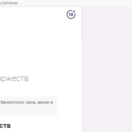
Ctrl+Enter
торжеств
 банкетного зала, меню и
ств