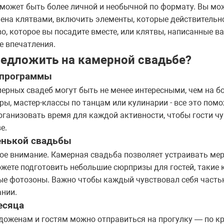
может быть более личной и необычной по формату. Вы мо
на клятвами, включить элементы, которые действительно
, которое вы посадите вместе, или клятвы, написанные в
е впечатления.
редложить на камерной свадьбе?
 программы
рных свадеб могут быть не менее интересными, чем на б
ы, мастер-классы по танцам или кулинарии - все это пом
рганизовать время для каждой активности, чтобы гости ч
е.
енькой свадьбы
ное внимание. Камерная свадьба позволяет устраивать ме
жете подготовить небольшие сюрпризы для гостей, такие 
ые фотозоны. Важно чтобы каждый чувствовал себя часть
ании.
есяца
доженам и гостям можно отправиться на прогулку — по кра