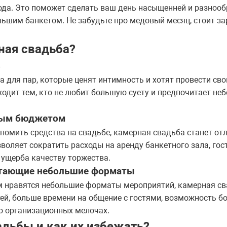
ода. Это поможет сделать ваш день насыщенней и разнооб
шим банкетом. Не забудьте про медовый месяц, стоит за
ная свадьба?
ь
 для пар, которые ценят интимность и хотят провести сво
одит тем, кто не любит большую суету и предпочитает не
ным бюджетом
номить средства на свадьбе, камерная свадьба станет о
воляет сократить расходы на аренду банкетного зала, гос
з ущерба качеству торжества.
итающие небольшие форматы
ым нравятся небольшие форматы мероприятий, камерная св
й, больше времени на общение с гостями, возможность б
о организационных мелочах.
дьбы и как их избежать?