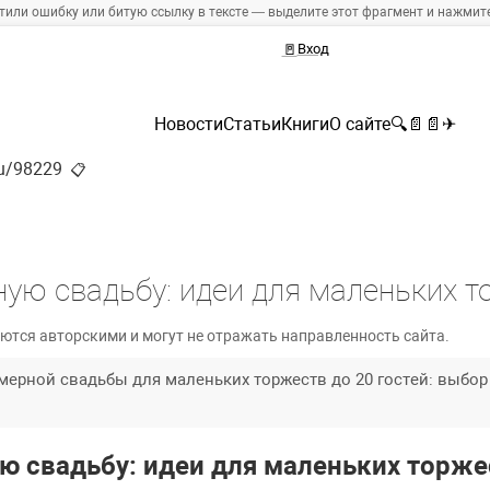
тили ошибку или битую ссылку в тексте — выделите этот фрагмент и нажмите 
🚪
Вход
Новости
Статьи
Книги
О сайте
🔍
📄
📄
✈
ru/98229
📋
ную свадьбу: идеи для маленьких 
ются авторскими и могут не отражать направленность сайта.
мерной свадьбы для маленьких торжеств до 20 гостей: выбор
ю свадьбу: идеи для маленьких торже