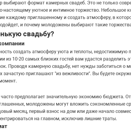
ар выбирают формат камерных свадеб. Это не только совре
о-настоящему уютное и интимное торжество. Небольшое к
ие каждому приглашенному и создать атмосферу, в которо
 подойдет, и почему молодожены выбирают такие торжеств
нькую свадьбу?
компании
ность создать атмосферу уюта и теплоты, недостижимую 
и из 10-20 самых близких гостей вам удастся разделить э
изок. Проводя камерную свадьбу, нет нужды заботиться о
х зачастую приглашают "из вежливости". Вы будете окруже
 момент.
 часто предполагает значительную экономию бюджета. О
иглашенных, молодожены могут вложить сэкономленные ср
довый месяц, первый взнос на дом или даже начало совме
ентрироваться на главном, исключив лишние траты.
мат