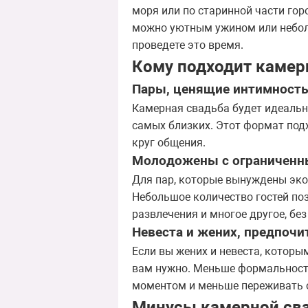
моря или по старинной части гор
можно уютным ужином или неболь
проведете это время.
Кому подходит камер
Пары, ценящие интимност
Камерная свадьба будет идеальна
самых близких. Этот формат подх
круг общения.
Молодожены с ограничен
Для пар, которые вынуждены эко
Небольшое количество гостей поз
развлечения и многое другое, бе
Невеста и жених, предпоч
Если вы жених и невеста, котор
вам нужно. Меньше формальносте
моментом и меньше переживать 
Минусы камерной сва