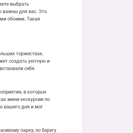
жете выбрать
 важны для вас. Это
ами обоими. Такая
ольших торжествах.
ожет создать уютную и
увствовали себя
роприятия, в которых
как мини-экскурсии по
ю вашего дня и мог
сивому парку, по берегу