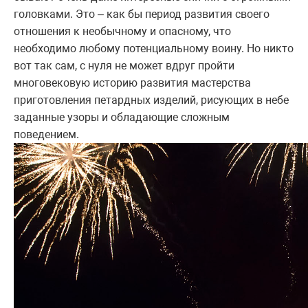
головками. Это – как бы период развития своего
отношения к необычному и опасному, что
необходимо любому потенциальному воину. Но никто
вот так сам, с нуля не может вдруг пройти
многовековую историю развития мастерства
приготовления петардных изделий, рисующих в небе
заданные узоры и обладающие сложным
поведением.