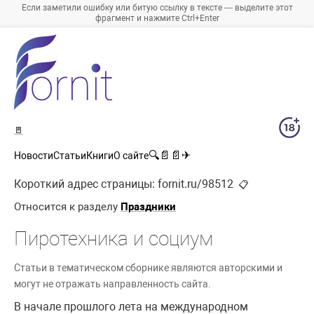
Если заметили ошибку или битую ссылку в тексте — выделите этот
фрагмент и нажмите Ctrl+Enter
🚪
🔍
📄
📄
✈
Новости
Статьи
Книги
О сайте
Короткий адрес страницы:
fornit.ru/98512
📋
Относится к разделу
Праздники
Пиротехника и социум
Статьи в тематическом сборнике являются авторскими и
могут не отражать направленность сайта.
В начале прошлого лета на международном