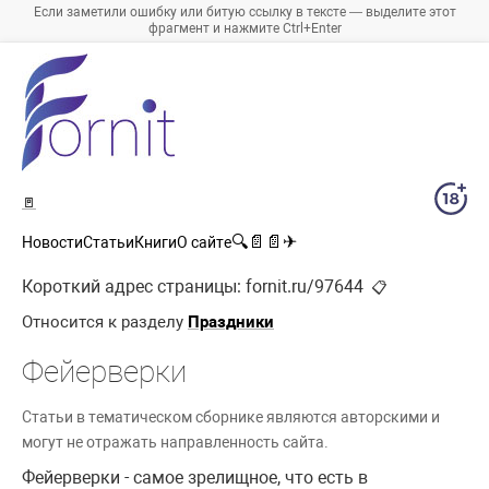
Если заметили ошибку или битую ссылку в тексте — выделите этот
фрагмент и нажмите Ctrl+Enter
🚪
🔍
📄
📄
✈
Новости
Статьи
Книги
О сайте
Короткий адрес страницы:
fornit.ru/97644
📋
Относится к разделу
Праздники
Фейерверки
Статьи в тематическом сборнике являются авторскими и
могут не отражать направленность сайта.
Фейерверки - самое зрелищное, что есть в