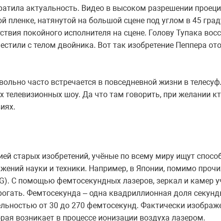
ратила актуальность. Видео в высоком разрешении проеци
 пленке, натянутой на большой сцене под углом в 45 град
ствия покойного исполнителя на сцене. Голову Тупака во
стили с телом двойника. Вот так изобретение Пеппера ото
вольно часто встречается в повседневной жизни в телесуф
 телевизионных шоу. Да что там говорить, при желании к
иях.
ей старых изобретений, учёные по всему миру ищут спосо
ений науки и техники. Например, в Японии, помимо прочи
DNG). С помощью фемтосекундных лазеров, зеркал и камер 
огать. Фемтосекунда – одна квадриллионная доля секунды
ельностью от 30 до 270 фемтосекунд. Фактически изображе
орая возникает в процессе ионизации воздуха лазером.