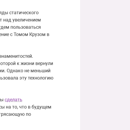
яды статического
т над увеличением
 будем пользоваться
ение с Томом Крузом в
знаменитостей.
которой к жизни вернули
ми. Однако не меньший
льзовала эту технологию
бы
сделать
ы на то, что в будущем
отрясающую по