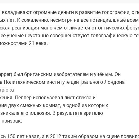
 вкладывают огромные деньги в развитие голографии, с 
х лет. К сожалению, несмотря на все потенциальные возм
еская реализация мало чем отличается от оптических фоку
енее учёные неустанно совершенствуют голографическую т
зможностями 21 века.
epper) был британским изобретателем и учёным. Он
у в Политехническом институте центрального Лондона
 трюка
жения. Пеппер использовал лист стекла и
ия двух смежных комнат, в одной из которых
озникала его иллюзия. В результате зрителю
 призрак.
сь 150 лет назад, а в 2012 таким образом на сцене появил