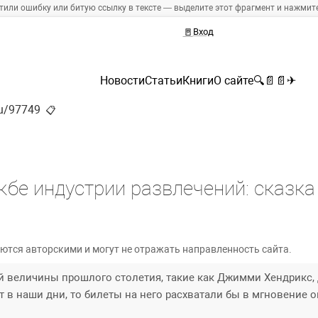
тили ошибку или битую ссылку в тексте — выделите этот фрагмент и нажмите 
🚪
Вход
Новости
Статьи
Книги
О сайте
🔍
📄
📄
✈
ru/97749
📋
бе индустрии развлечений: сказка
ются авторскими и могут не отражать направленность сайта.
й величины прошлого столетия, такие как Джимми Хендрикс
в наши дни, то билеты на него расхватали бы в мгновение о