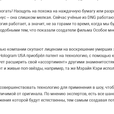
огать! Наощупь на похожа на наждачную бумагу или разр
нус – она слишком мелкая. Сейчас учёные из DNG работаю
логия работает, а значит, не за горами то время, когда мы
добными тем, что показали создатели фильма Особое мн
лью компании скупают лицензии на воскрешение умерших 
Hologram USA приобрёл патент на технологию, с помощью 
ует расширить свой «ассортимент» другими знаменитостя
т и живые поп-звёзды, например, та же Мэрайя Кэри испо
 совершенствовать технологию для применения в шоу, что
ичимой от оригинала. По мнению экспертов, есть все шанс
ижения которой будут естественны, тем самым создавая п