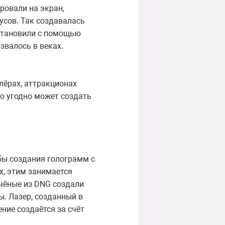
ровали на экран,
усов. Так создавалась
сстановили с помощью
звалось в веках.
лёрах, аттракционах
то угодно может создать
бы создания голограмм с
х, этим занимается
учёные из DNG создали
. Лазер, созданный в
ние создаётся за счёт