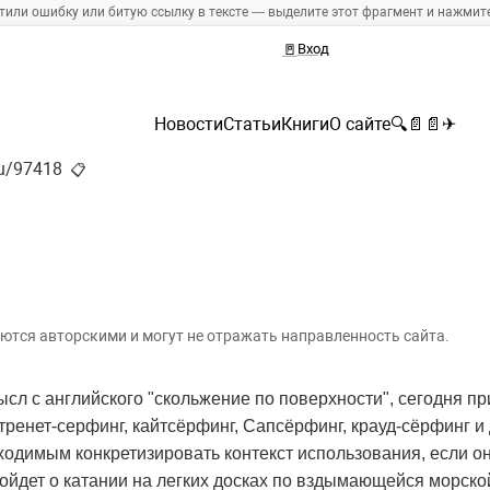
тили ошибку или битую ссылку в тексте — выделите этот фрагмент и нажмите 
🚪
Вход
Новости
Статьи
Книги
О сайте
🔍
📄
📄
✈
ru/97418
📋
ются авторскими и могут не отражать направленность сайта.
сл с английского "скольжение по поверхности", сегодня п
тренет-серфинг, кайтсёрфинг, Сапсёрфинг, крауд-сёрфинг и
ходимым конкретизировать контекст использования, если о
ойдет о катании на легких досках по вздымающейся морской