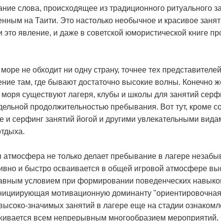
ние слова, происходящее из традиционного ритуального за
ным на Таити. Это настолько необычное и красивое заняти
 это явление, и даже в советской юмористической книге пр
оре не обходит ни одну страну, точнее тех представителей
ение там, где бывают достаточно высокие волны. Конечно ж
 моря существуют лагеря, клубы и школы для занятий серф
едельной продолжительностью пребывания. Вот тут, кроме с
е и серфинг занятий йогой и другими увлекательными вида
отдыха.
я атмосфера не только делает пребывание в лагере незабы
ивно и быстро осваивается в общей игровой атмосфере вы
главным условием при формировании поведенческих навыко
нициирующая мотивационную доминанту "ориентировочная 
ысоко-значимых занятий в лагере еще на стадии ознакомле
рживается всем непрерывным многообразием мероприятий,