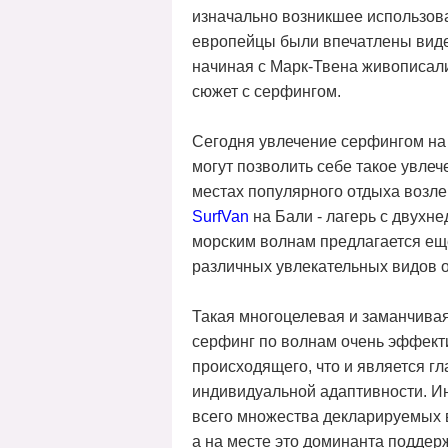
изначально возникшее использова
европейцы были впечатлены виден
начиная с Марк-Твена живописали
сюжет с серфингом.
Сегодня увлечение серфингом на м
могут позволить себе такое увлеч
местах популярного отдыха возле
SurfVan
на Бали - лагерь с двухн
морским волнам предлагается ещ
различных увлекательных видов 
Такая многоцелевая и заманчива
серфинг по волнам очень эффект
происходящего, что и является 
индивидуальной адаптивности. И
всего множества декларируемых в
а на месте это доминанта подде