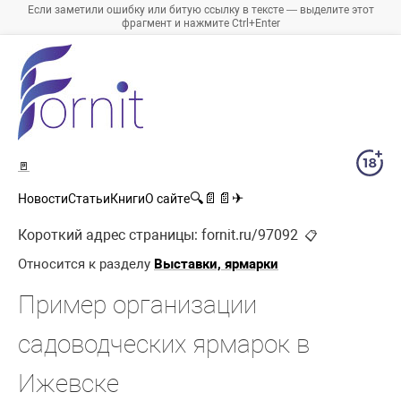
Если заметили ошибку или битую ссылку в тексте — выделите этот
фрагмент и нажмите Ctrl+Enter
🚪
🔍
📄
📄
✈
Новости
Статьи
Книги
О сайте
Короткий адрес страницы:
fornit.ru/97092
📋
Относится к разделу
Выставки, ярмарки
Пример организации
садоводческих ярмарок в
Ижевске