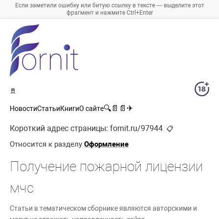
Если заметили ошибку или битую ссылку в тексте — выделите этот
фрагмент и нажмите Ctrl+Enter
🚪
🔍
📄
📄
✈
Новости
Статьи
Книги
О сайте
Короткий адрес страницы:
fornit.ru/97944
📋
Относится к разделу
Оформление
Получение пожарной лицензии
мчс
Статьи в тематическом сборнике являются авторскими и