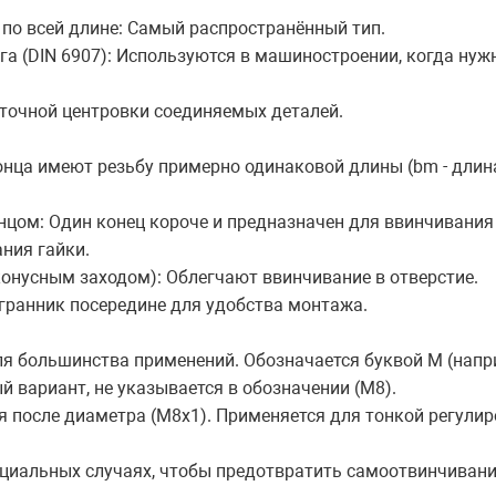
 по всей длине: Самый распространённый тип.
га (DIN 6907): Используются в машиностроении, когда нуж
 точной центровки соединяемых деталей.
онца имеют резьбу примерно одинаковой длины (bm - длин
цом: Один конец короче и предназначен для ввинчивания в
ния гайки.
онусным заходом): Облегчают ввинчивание в отверстие.
ранник посередине для удобства монтажа.
ля большинства применений. Обозначается буквой M (напр
 вариант, не указывается в обозначении (М8).
 после диаметра (М8х1). Применяется для тонкой регулир
пециальных случаях, чтобы предотвратить самоотвинчивани