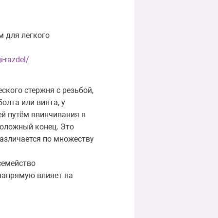
м для легкого
i-razdel/
ского стержня с резьбой,
болта или винта, у
ей путём ввинчивания в
положный конец. Это
различается по множеству
 семейство
напрямую влияет на