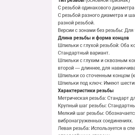
Тип резьбы
(основной признак)
С резьбой одинакового диаметра
С резьбой разного диаметра и ша
разной резьбой.
Версии с зонами без резьбы: Для
Длина резьбы и форма концов
Шпильки с глухой резьбой: Оба к
Стандартный вариант.
Шпильки с глухим и сквозным кон
второй — длиннее, для навинчива
Шпильки со сточенным концом (к
Шпильки под ключ: Имеют шестиг
Характеристики резьбы
Метрическая резьба: Стандарт д
Крупный шаг резьбы: Стандартный
Мелкий шаг резьбы: Обозначается
вибронагруженных соединениях.
Левая резьба: Используется в с