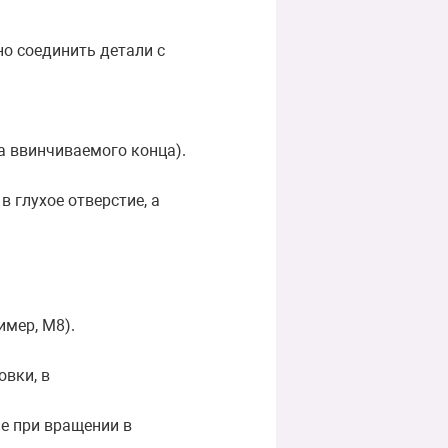
но соединить детали с
а ввинчиваемого конца).
 глухое отверстие, а
имер, М8).
овки, в
е при вращении в