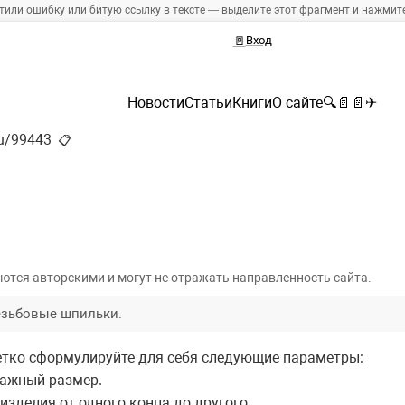
тили ошибку или битую ссылку в тексте — выделите этот фрагмент и нажмите 
🚪
Вход
Новости
Статьи
Книги
О сайте
🔍
📄
📄
✈
ru/99443
📋
и
ются авторскими и могут не отражать направленность сайта.
резьбовые шпильки.
четко сформулируйте для себя следующие параметры:
важный размер.
изделия от одного конца до другого.