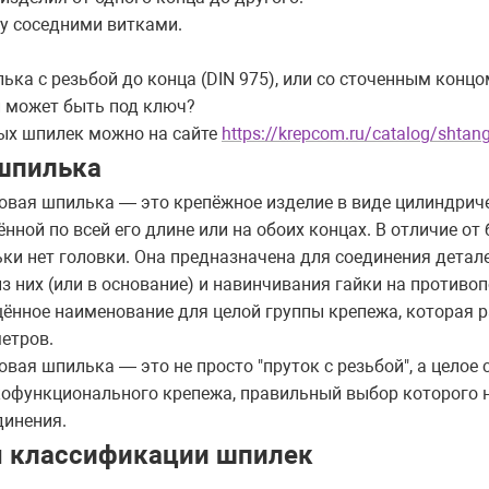
ду соседними витками.
ка с резьбой до конца (DIN 975), или со сточенным концо
и может быть под ключ?
ых шпилек можно на сайте
https://krepcom.ru/catalog/shtang
 шпилька
овая шпилька — это крепёжное изделие в виде цилиндриче
ённой по всей его длине или на обоих концах. В отличие от 
ки нет головки. Она предназначена для соединения детал
из них (или в основание) и навинчивания гайки на противо
ённое наименование для целой группы крепежа, которая 
етров.
овая шпилька — это не просто "пруток с резьбой", а целое
офункционального крепежа, правильный выбор которого 
динения.
 классификации шпилек