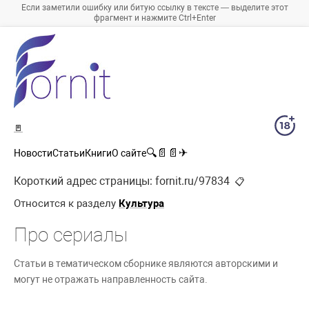
Если заметили ошибку или битую ссылку в тексте — выделите этот
фрагмент и нажмите Ctrl+Enter
🚪
🔍
📄
📄
✈
Новости
Статьи
Книги
О сайте
Короткий адрес страницы:
fornit.ru/97834
📋
Относится к разделу
Культура
Про сериалы
Статьи в тематическом сборнике являются авторскими и
могут не отражать направленность сайта.