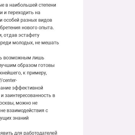
ые в наибольшей степени
и и переходить на
и особей разных видов
бретения нового опыта.
и, отдав эстафету
среди молодых, не мешать
ть возможным лишь
илучшим образом готовы
нейшего, к примеру,
center-
ование эффективной
и заинтересованность в
осквы, можно не
ане взаимодействия с
кущих знаний
ъявить для работодателей