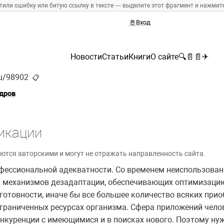
тили ошибку или битую ссылку в тексте — выделите этот фрагмент и нажмите 
🚪
Вход
Новости
Статьи
Книги
О сайте
🔍
📄
📄
✈
ru/98902
📋
дров
икации
ются авторскими и могут не отражать направленность сайта.
фессиональной адекватности. Со временем неиспользован
 механизмов дезадаптации, обеспечивающих оптимизацию 
готовности, иначе бы все большее количество всяких прио
граниченных ресурсах организма. Сфера приложений чело
онкуренции с имеющимися и в поисках нового. Поэтому ну