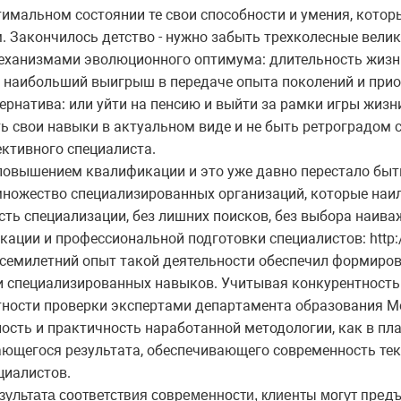
имальном состоянии те свои способности и умения, котор
 Закончилось детство - нужно забыть трехколесные велик
еханизмами эволюционного оптимума: длительность жизн
ь наибольший выигрыш в передаче опыта поколений и прио
тернатива: или уйти на пенсию и выйти за рамки игры жизн
 свои навыки в актуальном виде и не быть ретроградом 
ктивного специалиста.
повышением квалификации и это уже давно перестало бы
множество специализированных организаций, которые на
ть специализации, без лишних поисков, без выбора наиваж
ции и профессиональной подготовки специалистов: http://
 где семилетний опыт такой деятельности обеспечил формир
 специализированных навыков. Учитывая конкурентность 
стности проверки экспертами департамента образования М
ость и практичность наработанной методологии, как в пл
чающегося результата, обеспечивающего современность те
иалистов.
зультата соответствия современности, клиенты могут пред