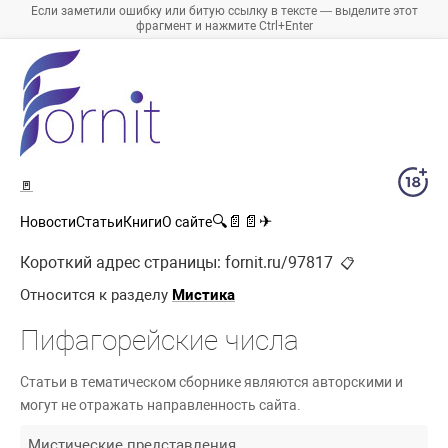
Если заметили ошибку или битую ссылку в тексте — выделите этот
фрагмент и нажмите Ctrl+Enter
🚪
🔍
📄
📄
✈
Новости
Статьи
Книги
О сайте
Короткий адрес страницы:
fornit.ru/97817
📋
Относится к разделу
Мистика
Пифагорейские числа
Статьи в тематическом сборнике являются авторскими и
могут не отражать направленность сайта.
Мистические представления.