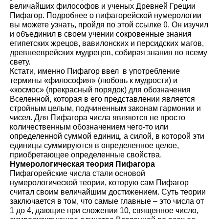
величайших философов и ученых Древней Греции
Пифагор. Подробнее о пифагорейской нумерологии
0
вы можете узнать, пройдя по этой ссылке
. Он изучил
и объединил в своем учении сокровенные знания
египетских жрецов, вавилонских и персидских магов,
древнееврейских мудрецов, собирая знания по всему
свету.
Кстати, именно Пифагор ввел в употребление
термины «философия» (любовь к мудрости) и
«космос» (прекрасный порядок) для обозначения
Вселенной, которая в его представлении является
стройным целым, подчиненным законам гармонии и
чисел. Для Пифагора числа являются не просто
количественным обозначением чего-то или
определенной суммой единиц, а силой, в которой эти
единицы суммируются в определенное целое,
приобретающее определенные свойства.
Нумерологическая теория Пифагора
Пифагорейские числа стали основой
нумерологической теории, которую сам Пифагор
считал своим величайшим достижением. Суть теории
заключается в том, что самые главные – это числа от
1 до 4, дающие при сложении 10, священное число,