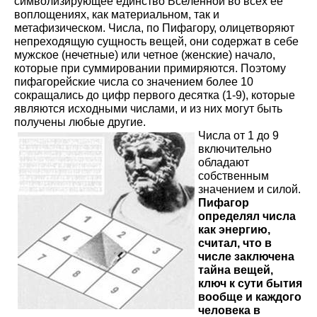
символизирующее единство Вселенной во всех ее
воплощениях, как материальном, так и
метафизическом. Числа, по Пифагору, олицетворяют
непреходящую сущность вещей, они содержат в себе
мужское (нечетные) или четное (женские) начало,
которые при суммировании примиряются. Поэтому
пифагорейские числа со значением более 10
сокращались до цифр первого десятка (1-9), которые
являются исходными числами, и из них могут быть
получены любые другие.
Числа от 1 до 9
включительно
обладают
собственным
значением и силой.
Пифагор
определял числа
как энергию,
считал, что в
числе заключена
тайна вещей,
ключ к сути бытия
вообще и каждого
человека в