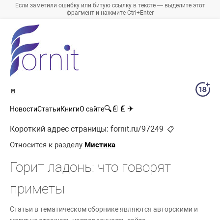
Если заметили ошибку или битую ссылку в тексте — выделите этот
фрагмент и нажмите Ctrl+Enter
🚪
🔍
📄
📄
✈
Новости
Статьи
Книги
О сайте
Короткий адрес страницы:
fornit.ru/97249
📋
Относится к разделу
Мистика
Горит ладонь: что говорят
приметы
Статьи в тематическом сборнике являются авторскими и