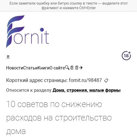
Если заметили ошибку или битую ссылку в тексте — выделите этот
фрагмент и нажмите Ctrl+Enter
🚪
🔍
📄
📄
✈
Новости
Статьи
Книги
О сайте
Короткий адрес страницы:
fornit.ru/98487
📋
Относится к разделу
Дома, строения, малые формы
10 советов по снижению
расходов на строительство
дома