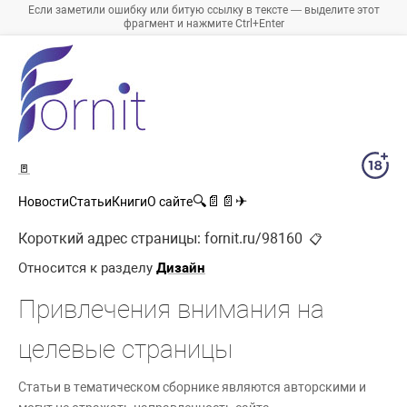
Если заметили ошибку или битую ссылку в тексте — выделите этот
фрагмент и нажмите Ctrl+Enter
🚪
🔍
📄
📄
✈
Новости
Статьи
Книги
О сайте
Короткий адрес страницы:
fornit.ru/98160
📋
Относится к разделу
Дизайн
Привлечения внимания на
целевые страницы
Статьи в тематическом сборнике являются авторскими и