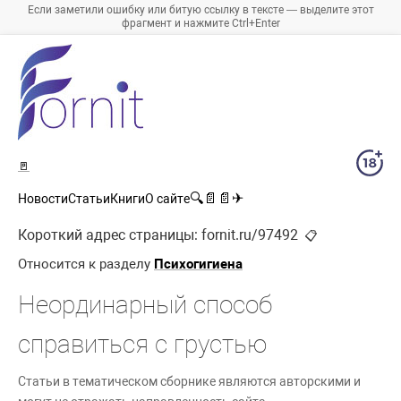
Если заметили ошибку или битую ссылку в тексте — выделите этот
фрагмент и нажмите Ctrl+Enter
🚪
🔍
📄
📄
✈
Новости
Статьи
Книги
О сайте
Короткий адрес страницы:
fornit.ru/97492
📋
Относится к разделу
Психогигиена
Неординарный способ
справиться с грустью
Статьи в тематическом сборнике являются авторскими и