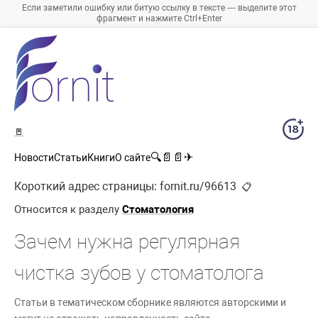
Если заметили ошибку или битую ссылку в тексте — выделите этот
фрагмент и нажмите Ctrl+Enter
🚪
🔍
📄
📄
✈
Новости
Статьи
Книги
О сайте
Короткий адрес страницы:
fornit.ru/96613
📋
Относится к разделу
Стоматология
Зачем нужна регулярная
чистка зубов у стоматолога
Статьи в тематическом сборнике являются авторскими и