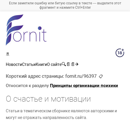
Если заметили ошибку или битую ссылку в тексте — выделите этот
фрагмент и нажмите Ctrl+Enter
🚪
🔍
📄
📄
✈
Новости
Статьи
Книги
О сайте
Короткий адрес страницы:
fornit.ru/96397
📋
Относится к разделу
Принципы организации психики
О счастье и мотивации
Статьи в тематическом сборнике являются авторскими и
могут не отражать направленность сайта.