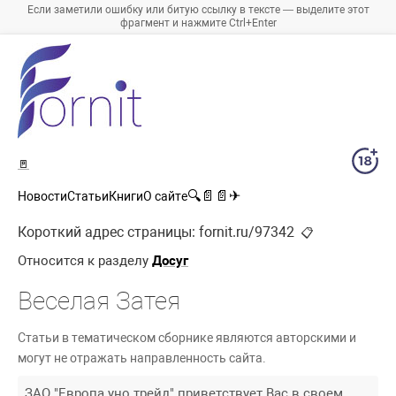
Если заметили ошибку или битую ссылку в тексте — выделите этот
фрагмент и нажмите Ctrl+Enter
🚪
🔍
📄
📄
✈
Новости
Статьи
Книги
О сайте
Короткий адрес страницы:
fornit.ru/97342
📋
Относится к разделу
Досуг
Веселая Затея
Статьи в тематическом сборнике являются авторскими и
могут не отражать направленность сайта.
ЗАО "Европа уно трейд" приветствует Вас в своем