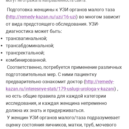
могут не отражать направленность сайта.
Подготовка женщины к УЗИ органов малого таза
(
http://remedy-kazan.ru/uzi/16-uzi
) во многом зависит
от вида предстоящего обследования. УЗИ-
диагностика может быть:
трансвагинальной;
трансабдоминальной;
трансректальной;
комбинированной.
Соответственно, потребуется применение различных
подготовительных мер. С ними пациентку
предварительно ознакомит доктор (
http://remedy-
kazan.ru/interesnye-stati/179-uslugi-urologa-v-kazani
) ,
но есть общие правила для каждой категории
исследования, и каждая женщина непременно
должна их знать и придерживаться.
У женщин УЗИ органов малого/таза подразумевает
оценку состояния яичников, матки, труб, мочевого