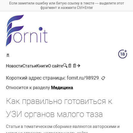
Если заметили ошибку или битую ссылку в тексте — выделите этот
фрагмент и нажмите Ctrl+Enter
🚪
🔍
📄
📄
✈
Новости
Статьи
Книги
О сайте
Короткий адрес страницы:
fornit.ru/98929
📋
Относится к разделу
Медицина
Как правильно готовиться к
УЗИ органов малого таза
Статьи в тематическом сборнике являются авторскими и