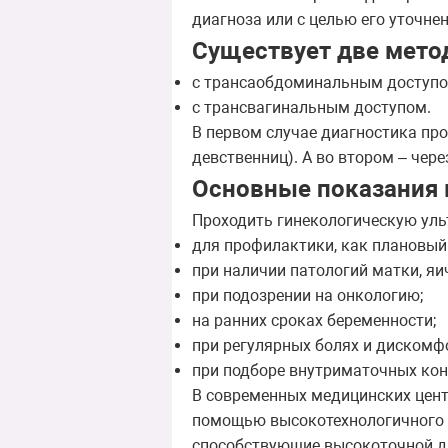
диагноза или с целью его уточне
Существует две метод
с трансаобдоминальным доступо
с трансвагинальным доступом.
В первом случае диагностика пр
девственниц). А во втором – чер
Основные показания 
Проходить гинекологическую уль
для профилактики, как плановый
при наличии патологий матки, яи
при подозрении на онкологию;
на ранних сроках беременности;
при регулярных болях и дискомфо
при подборе внутриматочных кон
В современных медицинских цент
помощью высокотехнологичного 
способствующие высокоточной ди