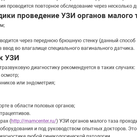
ния проводится повторное обследование через несколько д
ики проведение УЗИ органов малого т
м;
оводится через переднюю брюшную стенку (данный способ
ез ввод во влагалище специального вагинального датчика.
к УЗИ
тразвуковую диагностику рекомендуется в таких случаях:
 осмотр;
чников или эндометрия;
рте в области половых органов;
трацептивов.
рах (
http://mamcenter.ru/
) УЗИ органов малого таза проходи
оборудования и под руководством опытных докторов. Это
агностике любой гинекологической патологии.