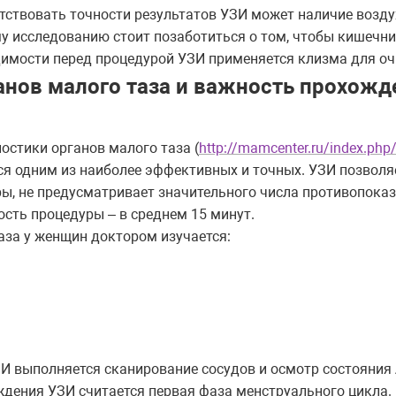
ствовать точности результатов УЗИ может наличие возду
му исследованию стоит позаботиться о том, чтобы кишечни
одимости перед процедурой УЗИ применяется клизма для о
анов малого таза и важность прохожд
остики органов малого таза (
http://mamcenter.ru/index.php
ся одним из наиболее эффективных и точных. УЗИ позвол
ы, не предусматривает значительного числа противопоказ
сть процедуры – в среднем 15 минут.
аза у женщин доктором изучается:
УЗИ выполняется сканирование сосудов и осмотр состояния
ения УЗИ считается первая фаза менструального цикла.