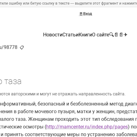
тили ошибку или битую ссылку в тексте — выделите этот фрагмент и нажмите 
🚪
Вход
Новости
Статьи
Книги
О сайте
🔍
📄
📄
✈
ru/98778
📋
 таза
ются авторскими и могут не отражать направленность сайта.
информативный, безопасный и безболезненный метод диаг
ения в работе мочевого пузыря, матки у женщин, предста
малого таза. Женщинам проходить этот тип обследования 
ктические осмотры (
http://mamcenter.ru/index.php/pages
) п
 и принять соответствующие меры по устранению заболева