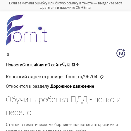
Если заметили ошибку или битую ссылку в тексте — выделите этот
фрагмент и нажмите Ctrl+Enter
🚪
🔍
📄
📄
✈
Новости
Статьи
Книги
О сайте
Короткий адрес страницы:
fornit.ru/96704
📋
Относится к разделу
Дорожное движение
Обучить ребенка ПДД - легко и
весело
Статьи в тематическом сборнике являются авторскими и