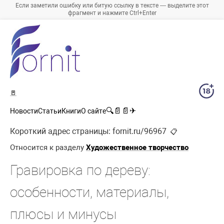
Если заметили ошибку или битую ссылку в тексте — выделите этот
фрагмент и нажмите Ctrl+Enter
🚪
🔍
📄
📄
✈
Новости
Статьи
Книги
О сайте
Короткий адрес страницы:
fornit.ru/96967
📋
Относится к разделу
Художественное творчество
Гравировка по дереву:
особенности, материалы,
плюсы и минусы