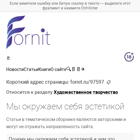
Если заметили ошибку или битую ссылку в тексте — выделите этот
фрагмент и нажмите Ctrl+Enter
🚪
🔍
📄
📄
✈
Новости
Статьи
Книги
О сайте
Короткий адрес страницы:
fornit.ru/97597
📋
Относится к разделу
Художественное творчество
Мы окружаем себя эстетикой
Статьи в тематическом сборнике являются авторскими и
могут не отражать направленность сайта.
Почему мы окружаем себя эстетикой и чем это