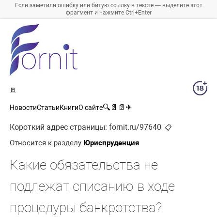
Если заметили ошибку или битую ссылку в тексте — выделите этот
фрагмент и нажмите Ctrl+Enter
🚪
🔍
📄
📄
✈
Новости
Статьи
Книги
О сайте
Короткий адрес страницы:
fornit.ru/97640
📋
Относится к разделу
Юриспруденция
Какие обязательства не
подлежат списанию в ходе
процедуры банкротства?